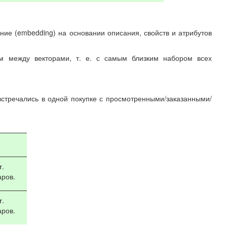
ие (embedding) на основании описания, свойств и атрибутов
м между векторами, т. е. с самым близким набором всех
встречались в одной покупке с просмотренными/заказанными/
т
.
аров.
т
.
аров.