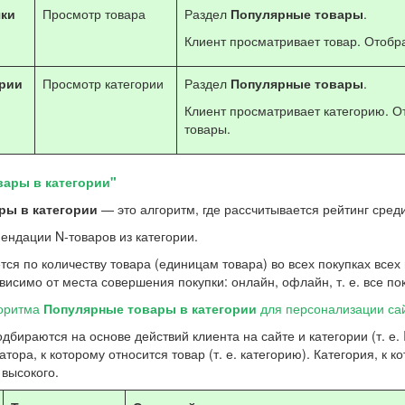
чки
Просмотр товара
Раздел
Популярные товары
.
Клиент просматривает товар. Отоб
ории
Просмотр категории
Раздел
Популярные товары
.
Клиент просматривает категорию. 
товары.
ары в категории"
ры в категории
— это алгоритм, где рассчитывается рейтинг среди
ендации N-товаров из категории.
тся по количеству товара (единицам товара) во всех покупках всех 
исимо от места совершения покупки: онлайн, офлайн, т. е. все по
горитма
Популярные товары в категории
для персонализации са
бираются на основе действий клиента на сайте и категории (т. е. I
ора, к которому относится товар (т. е. категорию). Категория, к к
 высокого.