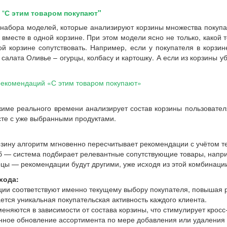
 "
С этим товаром покупают"
 набора моделей, которые анализируют корзины множества покуп
 вместе в одной корзине. При этом модели ясно не только, какой 
ой корзине сопутствовать. Например, если у покупателя в корзи
салата Оливье – огурцы, колбасу и картошку. А если из корзины у
рекомендаций «С этим товаром покупают»
жиме реального времени анализирует состав корзины пользовате
сте с уже выбранными продуктами.
рзину алгоритм мгновенно пересчитывает рекомендации с учётом т
еб — система подбирает релевантные сопутствующие товары, напри
рцы — рекомендации будут другими, уже исходя из этой комбинаци
хода:
ции соответствуют именно текущему выбору покупателя, повышая 
тся уникальная покупательская активность каждого клиента.
еняются в зависимости от состава корзины, что стимулирует кросс
нное обновление ассортимента по мере добавления или удаления 