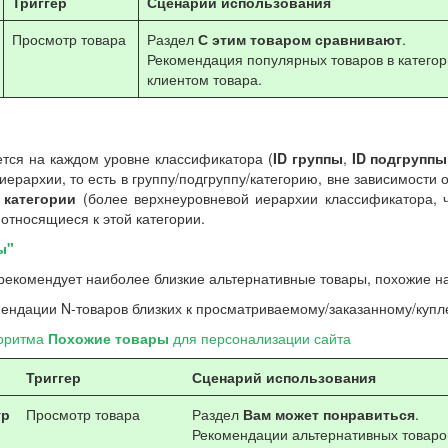
Триггер
Сценарий использования
Просмотр товара
Раздел
С этим товаром сравнивают
.
Рекомендация популярных товаров в катего
клиентом товара.
ется на каждом уровне классификатора (
ID группы
,
ID подгруппы
ерархии, то есть в группу/подгруппу/категорию, вне зависимости
 категории
(более верхнеуровневой иерархии классификатора, ч
относящиеся к этой категории.
ы"
рекомендует наиболее близкие альтернативные товары, похожие н
мендации N-товаров близких к просматриваемому/заказанному/купл
горитма
Похожие товары
для персонализации сайта
Триггер
Сценарий использования
р
Просмотр товара
Раздел
Вам может понравиться
.
Рекомендации альтернативных товаро