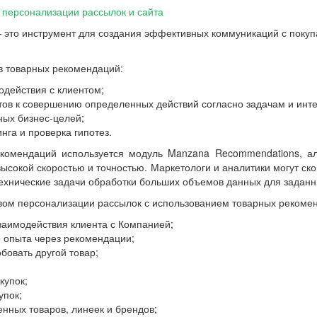
персонализации рассылок и сайта
это инструмент для создания эффективных коммуникаций с покупа
в товарных рекомендаций:
одействия с клиентом;
тов к совершению определенных действий согласно задачам и инт
ных бизнес-целей;
нга и проверка гипотез.
комендаций используется модуль Manzana Recommendations, ал
ысокой скоростью и точностью. Маркетологи и аналитики могут ск
технические задачи обработки больших объемов данных для заданн
вом персонализации рассылок с использованием товарных рекоме
заимодействия клиента с Компанией;
 опыта через рекомендации;
овать другой товар;
купок;
упок;
нных товаров, линеек и брендов;