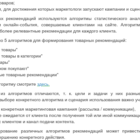
оваров;
, для достижения которых маркетологи запускают кампании и сце
х рекомендаций используются алгоритмы статистического анал
и онлайн-события, совершаемые клиентами на сайте. Алгорит
более релевантные рекомендации для каждого клиента.
но 5 алгоритмов для формирования товарных рекомендаций:
 товары"
товары в категории"
вары"
ром покупают"
ые товарные рекомендации"
горитму смотрите
здесь
.
из алгоритмов отличаются, т. к. цели и задачи у них разны
 выборе конкретного алгоритма и сценария использования важно у
 конкретная маркетинговая кампания (рассылка / коммуникации),
е ожидается от клиента после получения той или иной коммуникац
с клиентом и канал подачи контента.
нирование различных алгоритмов рекомендаций может привес
вершению конкретного действия.