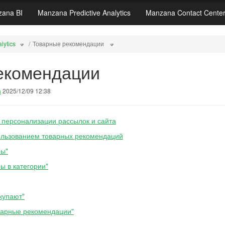
ana BI
Manzana Predictive Analytics
Manzana Contact Cente
lytics
Товарные рекомендации
екомендации
а
2025/12/09 12:38
персонализации рассылок и сайта
ользованием товарных рекомендаций
ры
"
ы в категории"
купают"
варные рекомендации"