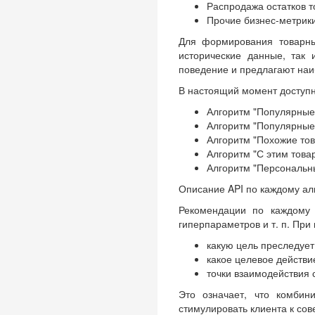
Распродажа остатков т
Прочие бизнес-метрики
Для формирования товарны
исторические данные, так 
поведение и предлагают наи
В настоящий момент доступ
Алгоритм "Популярные
Алгоритм "Популярные 
Алгоритм "Похожие то
Алгоритм "С этим това
Алгоритм "Персональн
Описание API по каждому ал
Рекомендации по каждому 
гиперпараметров и т. п. При
какую цель преследует
какое целевое действи
точки взаимодействия 
Это означает, что комби
стимулировать клиента к со