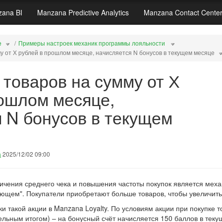
ana BI
Manzana Predictive Analytics
Manzana Contact Cente
e
Примеры настроек механик программы лояльности
му от Х рублей в прошлом месяце, начисляется N бонусов в текущем месяце
 товаров на сумму от Х
рошлом месяце,
 N бонусов в текущем
а
2025/12/02 09:00
ичения среднего чека и повышения частоты покупок является меха
ующем". Покупатели приобретают больше товаров, чтобы увеличит
 такой акции в Manzana Loyalty. По условиям акции при покупке 
ельным итогом) – на бонусный счёт начисляется 150 баллов в теку