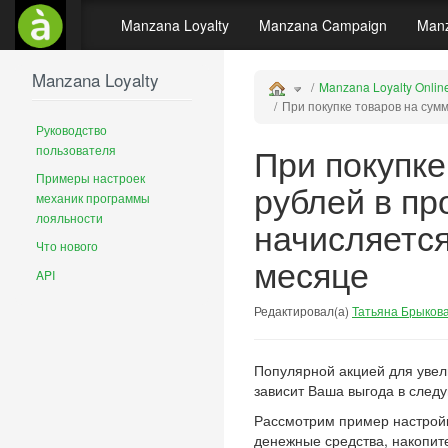
Manzana Loyalty
Manzana Campaign
Manz
Manzana Loyalty
Manzana Loyalty Onlin
При покупке товаров на сум
Руководство
При покупке
пользователя
Примеры настроек
рублей в п
механик программы
лояльности
начисляется
Что нового
месяце
API
Редактировал(а)
Татьяна Брыков
Популярной акцией для увел
зависит Ваша выгода в след
Рассмотрим пример настройки
денежные средства, накопит