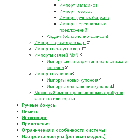
Импорт магазинов
Импорт товаров
Импорт ручных бонусов
Импорт персональных
предложений
Апдейт (обновление записей)
Импорт параметров карт
Импорты статусов карт
Импорты связей MxN
Импорт связи маркетингового списка и
контакта
Импорты купонов
Импорты новых купонов
Импорты для гашения купонов
Массовый импорт расширенных атрибутов
контакта или карты
Ручные бонусы
Лимиты
Интеграция
Приложения
Ограничения и особенности системы
Настройка доступа (ролевая модель)