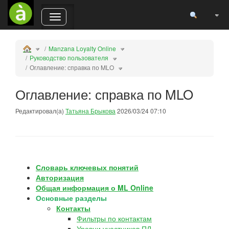
Пере
Переключает
горизонтальное
меню.
Manzana Loyalty Online
Руководство пользователя
Оглавление: справка по MLO
Оглавление: справка по MLO
Редактировал(а)
Татьяна Брыкова
2026/03/24 07:10
Словарь ключевых понятий
Авторизация
Общая информация о ML Online
Основные разделы
Контакты
Фильтры по контактам
Уровни
участников ПЛ