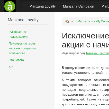
Manzana Loyalty
Manzana Campaign
Manz
Manzana Loyalty
Manzana Loyalty Onlin
Исключение 
Руководство
пользователя
акции с нач
Примеры настроек
механик программы
лояльности
Редактировал(а)
Татьяна Брыков
Что нового
API
В продуктовом ритейле довол
товары установлена крайняя
К таким товарам относятс
государством, и розничные п
попадают социальные товар
продуктов питания для насе
потребителей. Также из ак
дополнительных скидок на т