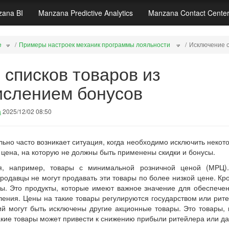
ana BI
Manzana Predictive Analytics
Manzana Contact Cente
e
Примеры настроек механик программы лояльности
Исключение с
списков товаров из
ислением бонусов
а
2025/12/02 08:50
ьно часто возникает ситуация, когда необходимо исключить некото
 цена, на которую не должны быть применены скидки и бонусы.
я, например, товары с минимальной розничной ценой (МРЦ)
родавцы не могут продавать эти товары по более низкой цене. Кро
ы. Это продукты, которые имеют важное значение для обеспечен
ления. Цены на такие товары регулируются государством или рите
ций могут быть исключены другие акционные товары. Это товары,
акие товары может привести к снижению прибыли ритейлера или да