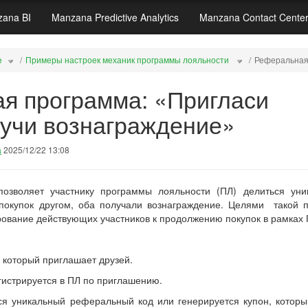
ana BI
Manzana Predictive Analytics
Manzana Contact Cente
e
Примеры настроек механик программы лояльности
Реферальная 
я программа: «Пригласи
лучи вознаграждение»
а
2025/12/22 13:08
зволяет участнику программы лояльности (ПЛ) делиться уник
покупок другом, оба получали вознаграждение. Целями такой
рование действующих участников к продолжению покупок в рамках 
 который приглашает друзей.
гистрируется в ПЛ по приглашению.
ся уникальный реферальный код или генерируется купон, которы