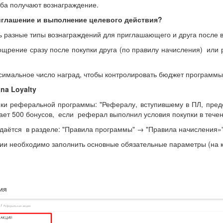
оба получают вознаграждение.
иглашение и выполнение целевого действия?
ь разные типы вознаграждений для приглашающего и друга после в
щрение сразу после покупки друга (по правилу начисления) или р
симальное число наград, чтобы контролировать бюджет программы
na Loyalty
ки реферальной программы: "Рефералу, вступившему в ПЛ, предос
ает 500 бонусов, если реферал выполнил условия покупки в тече
даётся в разделе: "Правила программы" → "Правила начисления»
 необходимо заполнить основные обязательные параметры (на ка
ия