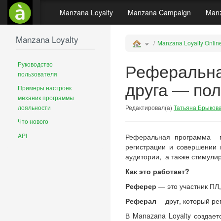
Manzana Loyalty
Manzana Campaign
Manz
Manzana Loyalty
Manzana Loyalty Onlin
Реферальна
Руководство
пользователя
друга — по
Примеры настроек
механик программы
лояльности
Редактировал(а)
Татьяна Брыков
Что нового
API
Реферальная программа по
регистрации и совершении 
аудитории, а также стимули
Как это работает?
Реферер
— это участник ПЛ,
Реферал
—друг, который ре
В Manazana Loyalty создает