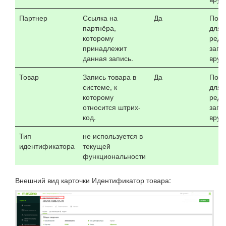
Партнер
Ссылка на
Да
Поле
партнёра,
для
которому
реда
принадлежит
запо
данная запись.
вруч
Товар
Запись товара в
Да
Поле
системе, к
для
которому
реда
относится штрих-
запо
код.
вруч
Тип
не используется в
идентификатора
текущей
функциональности
Внешний вид карточки Идентификатор товара: