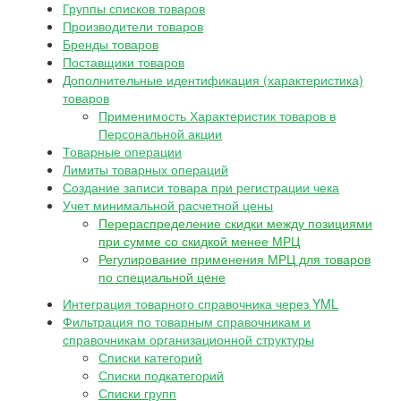
Группы списков товаров
Производители товаров
Бренды товаров
Поставщики товаров
Дополнительные идентификация (характеристика)
товаров
Применимость Характеристик товаров в
Персональной акции
Товарные операции
Лимиты товарных операций
Создание записи товара при регистрации чека
Учет минимальной расчетной цены
Перераспределение скидки между позициями
при сумме со скидкой менее МРЦ
Регулирование применения МРЦ для товаров
по специальной цене
Интеграция товарного справочника через YML
Фильтрация по товарным справочникам и
справочникам организационной структуры
Списки категорий
Списки подкатегорий
Списки групп