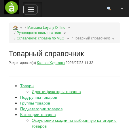
Пере
Переключает
горизонтальное
меню.
Manzana Loyalty Online
Руководство пользователя
Оглавление: справка по MLO
Товарный справочник
Товарный справочник
Редактировал(а)
Ксения Худякова
2026/07/28 11:32
Товары
Идентификаторы товаров
Подгруппы товаров
Группы товаров
Подкатегории товаров
Категории товаров
Округление скидки на выбранную категорию
товаров