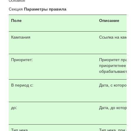
Основное
Секция
Параметры правила
Поле
Описание
Кампания
Ссылка на кампа
Приоритет:
Приоритет прави
приоритетнее п
обрабатываются 
В период с:
Дата, с которой
до:
Дата, до которо
Тип чека
Тип чека, при 