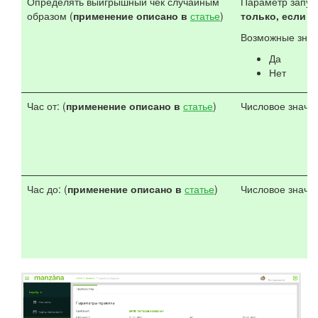
Определять выигрышный чек случайным
Параметр запус
образом (
применение описано в
статье
)
только, если "
Возможные знач
Да
Нет
Час от: (
применение описано в
статье
)
Числовое значе
Час до: (
применение описано в
статье
)
Числовое значе