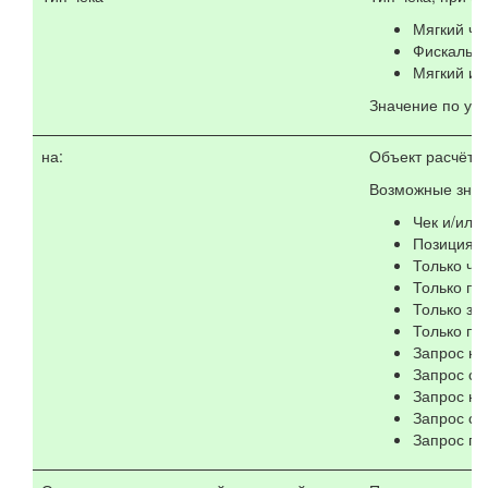
Мягкий че
Фискальны
Мягкий и 
Значение по ум
на:
Объект расчёта
Возможные знач
Чек и/или 
Позиция ч
Только че
Только по
Только за
Только по
Запрос на
Запрос сп
Запрос на
Запрос сп
Запрос га