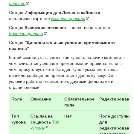
правило
Секция
Информация для Личного кабинета
–
аналогично карточке
Базовое правило
Секция
Взаимоисключения
– аналогично карточке
Базовое правило
Секция
"
Дополнительные условия применимости
правила"
В этой секции указывается тип купона, наличие которого в
чеке считается условием применимости правила. Если в
чеке присутствует хотя бы один купон указанного типа,
правило-сообщение применится к данному чеку. Это
условие работает совместно с другими фильтрами и
ограничениями.
Поле
Описание
Обязательное
Редактировани
поле
Тип
Ссылка на
Нет
Поле доступно
купона
сущность
Тип
для
купона
редактирования
заполняется